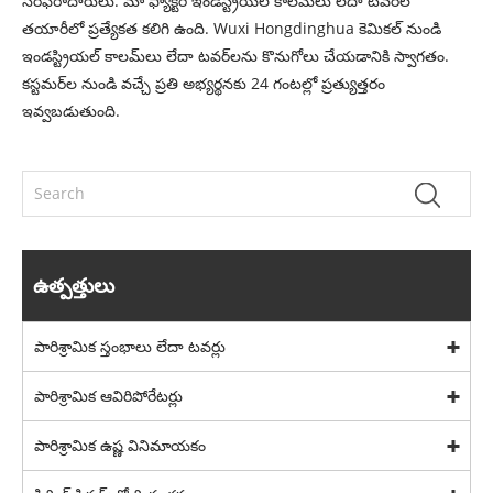
సరఫరాదారులు. మా ఫ్యాక్టరీ ఇండస్ట్రియల్ కాలమ్‌లు లేదా టవర్‌ల
తయారీలో ప్రత్యేకత కలిగి ఉంది. Wuxi Hongdinghua కెమికల్ నుండి
ఇండస్ట్రియల్ కాలమ్‌లు లేదా టవర్‌లను కొనుగోలు చేయడానికి స్వాగతం.
కస్టమర్‌ల నుండి వచ్చే ప్రతి అభ్యర్థనకు 24 గంటల్లో ప్రత్యుత్తరం
ఇవ్వబడుతుంది.
ఉత్పత్తులు
పారిశ్రామిక స్తంభాలు లేదా టవర్లు
పారిశ్రామిక ఆవిరిపోరేటర్లు
పారిశ్రామిక ఉష్ణ వినిమాయకం