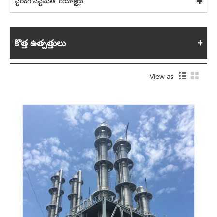
స్టిరింగ్ సిస్టమ్‌తో రియాక్టర్లు
కొత్త ఉత్పత్తులు
View as