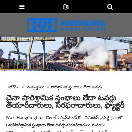
హోమ్
>
ఉత్పత్తులు
> పారిశ్రామిక స్తంభాలు లేదా టవర్లు
చైనా పారిశ్రామిక స్తంభాలు లేదా టవర్లు
తయారీదారులు, సరఫరాదారులు, ఫ్యాక్టరీ
Wuxi Hongdinghua కెమికల్ ఎక్విప్‌మెంట్ కో., లిమిటెడ్. ప్రసిద్ధ చైనాలో
ఒకటి
పారిశ్రామిక స్తంభాలు లేదా టవర్లు
తయారీదారులు మరియు