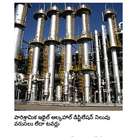
పారిశ్రామిక ఇథైల్ ఆల్కహాల్ డిస్టిలేషన్ నిలువు
వరుసలు లేదా టవర్లు