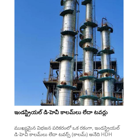
ఇండస్ట్రియల్ డి-హెవీ కాలమ్‌లు లేదా టవర్లు
ముఖ్యమైన విభజన పరికరంలో ఒక రకంగా, ఇండస్ట్రియల్
డి-హెవీ కాలమ్‌లు లేదా టవర్స్ (కాలమ్) అనేది HDH