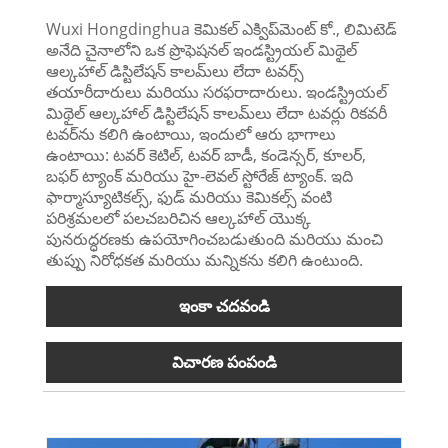
Wuxi Hongdinghua కెమికల్ ఎక్విప్‌మెంట్ కో., లిమిటెడ్
అనేది చైనాలోని ఒక ప్రొఫెషనల్ ఇండస్ట్రియల్ మిథైల్
ఆల్కహాల్ డిస్టిలేషన్ కాలమ్‌లు లేదా టవర్స్
తయారీదారులు మరియు సరఫరాదారులు. ఇండస్ట్రియల్
మిథైల్ ఆల్కహాల్ డిస్టిలేషన్ కాలమ్‌లు లేదా టవర్లు రికవరీ
టవర్‌ను కలిగి ఉంటాయి, ఇందులో ఆరు భాగాలు
ఉంటాయి: టవర్ కెటిల్, టవర్ బాడీ, కండెన్సర్, కూలర్,
బఫర్ ట్యాంక్ మరియు హై-లెవల్ స్టోరేజ్ ట్యాంక్. ఇది
ఫార్మాస్యూటికల్స్, ఫుడ్ మరియు కెమికల్స్ వంటి
పరిశ్రమలలో పలచబరిచిన ఆల్కహాల్ యొక్క
పునరుద్ధరణకు ఉపయోగించబడుతుంది మరియు మంచి
తుప్పు నిరోధకత మరియు మన్నికను కలిగి ఉంటుంది.
ఇంకా చదవండి
విచారణ పంపండి