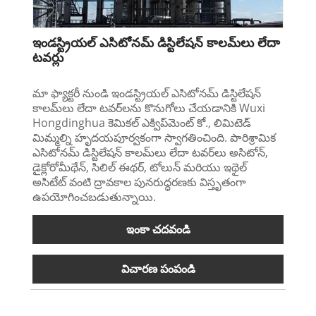
ఇండస్ట్రియల్ ఎసిటోనమ్ డిస్టిలేషన్ కాలమ్‌లు లేదా
టవర్లు
మా ఫ్యాక్టరీ నుండి ఇండస్ట్రియల్ ఎసిటోనమ్ డిస్టిలేషన్
కాలమ్‌లు లేదా టవర్‌లను కొనుగోలు చేయడానికి Wuxi
Hongdinghua కెమికల్ ఎక్విప్‌మెంట్ కో., లిమిటెడ్
మిమ్మల్ని హృదయపూర్వకంగా స్వాగతించింది. పారిశ్రామిక
ఎసిటోనమ్ డిస్టిలేషన్ కాలమ్‌లు లేదా టవర్‌లు అసిటోన్,
డైక్లోరోమీథేన్, సిలిల్ ఈథర్, టోలున్ మరియు ఇథైల్
అసిటేట్ వంటి ద్రావకాల పునరుద్ధరణకు విస్తృతంగా
ఉపయోగించబడుతున్నాయి.
ఇంకా చదవండి
విచారణ పంపండి