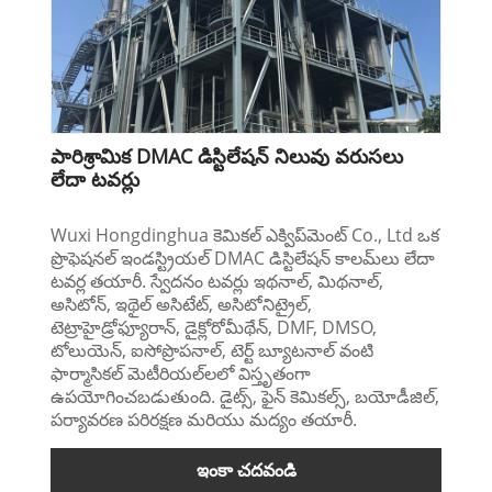
పారిశ్రామిక DMAC డిస్టిలేషన్ నిలువు వరుసలు
లేదా టవర్లు
Wuxi Hongdinghua కెమికల్ ఎక్విప్‌మెంట్ Co., Ltd ఒక
ప్రొఫెషనల్ ఇండస్ట్రియల్ DMAC డిస్టిలేషన్ కాలమ్‌లు లేదా
టవర్ల తయారీ. స్వేదనం టవర్లు ఇథనాల్, మిథనాల్,
అసిటోన్, ఇథైల్ అసిటేట్, అసిటోనిట్రైల్,
టెట్రాహైడ్రోఫ్యూరాన్, డైక్లోరోమీథేన్, DMF, DMSO,
టోలుయెన్, ఐసోప్రొపనాల్, టెర్ట్ బ్యూటనాల్ వంటి
ఫార్మాసికల్ మెటీరియల్‌లలో విస్తృతంగా
ఉపయోగించబడుతుంది. డైట్స్, ఫైన్ కెమికల్స్, బయోడీజిల్,
పర్యావరణ పరిరక్షణ మరియు మద్యం తయారీ.
ఇంకా చదవండి