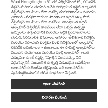
Wuxi Hongdinghua కెమికల్ ఎక్విప్‌మెంట్ కో., లిమిటెడ్
డిజైన్ మరియు తయారీ అనేది పారిశ్రామిక ఇథైల్ ఆల్కహాల్
డిస్టిలేషన్ కాలమ్‌లు లేదా టవర్స్ తయారీదారులు మరియు
చైనాలోని సరఫరాదారులు పారిశ్రామిక ఇథైల్ ఆల్కహాల్
డిస్టిలేషన్ కాలమ్‌లు లేదా టవర్‌లు. పారిశ్రామిక ఇథైల్
ఆల్కహాల్ డిస్టిలేషన్ కాలమ్‌లు లేదా టవర్లు ఉత్పత్తి
ఖర్చులను తగ్గించడానికి మరియు ఆర్థిక ప్రయోజనాలను
మెరుగుపరచడానికి ఔషధాలు, ఆహారం, తేలికపాటి పరిశ్రమ
మరియు రసాయన పరిశ్రమ వంటి పరిశ్రమలలో ఆల్కహాల్
రికవరీకి అనుకూలంగా ఉంటాయి. ఈ సామగ్రి ఆల్కహాల్‌ను
పలుచన చేయగలదు మరియు పూర్తి ఆల్కహాల్ గాఢత
ఎక్కువగా ఉంటే రిఫ్లక్స్ నిష్పత్తిని పెంచవచ్చు. ఏది
ఏమైనప్పటికీ, సంబంధిత ఉత్పత్తి విడుదలైన అవశేషాల
ఆల్కహాల్ కంటెంట్‌ను తగ్గిస్తుంది, ఇది ఆల్కహాల్‌ను
పునరుద్ధరించడానికి తగిన సాధనంగా చేస్తుంది.
ఇంకా చదవండి
విచారణ పంపండి