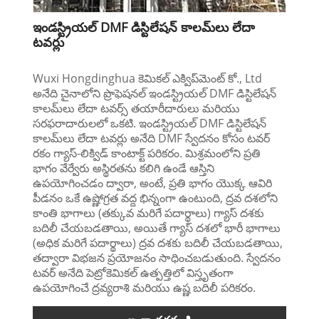
ఇండస్ట్రియల్ DMF డిస్టిలేషన్ కాలమ్‌లు లేదా
టవర్లు
Wuxi Hongdinghua కెమికల్ ఎక్విప్‌మెంట్ కో., Ltd
అనేది చైనాలోని ప్రొఫెషనల్ ఇండస్ట్రియల్ DMF డిస్టిలేషన్
కాలమ్‌లు లేదా టవర్స్ తయారీదారులు మరియు
సరఫరాదారులలో ఒకటి. ఇండస్ట్రియల్ DMF డిస్టిలేషన్
కాలమ్‌లు లేదా టవర్లు అనేది DMF స్వేదనం కోసం టవర్
రకం గ్యాస్-లిక్విడ్ కాంటాక్ట్ పరికరం. మిశ్రమంలోని ప్రతి
భాగం వేర్వేరు అస్థిరతను కలిగి ఉండే ఆస్తిని
ఉపయోగించడం ద్వారా, అంటే, ప్రతి భాగం యొక్క ఆవిరి
పీడనం ఒకే ఉష్ణోగ్రత వద్ద భిన్నంగా ఉంటుంది, ద్రవ దశలోని
కాంతి భాగాలు (తక్కువ మరిగే పదార్థాలు) గ్యాస్ దశకు
బదిలీ చేయబడతాయి, అయితే గ్యాస్ దశలో భారీ భాగాలు
(అధిక మరిగే పదార్థాలు) ద్రవ దశకు బదిలీ చేయబడతాయి,
తద్వారా విభజన ప్రయోజనం సాధించబడుతుంది. స్వేదనం
టవర్ అనేది పెట్రోకెమికల్ ఉత్పత్తిలో విస్తృతంగా
ఉపయోగించే ద్రవ్యరాశి మరియు ఉష్ణ బదిలీ పరికరం.