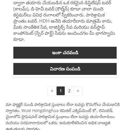
ద్వారా తయారు చేయబడిన ఒక రకమైన డిస్టిలేషన్ టవర్
(కాలమ్), డి-హెవీ టవర్ (కౌల్మ్‌న్) కూడా చాలా మంది
కస్టమర్‌లు వివిధ రంగాలలో స్వీకరించారు. పారిశ్రామిక
ప్రాంతం టవర్. HDH అనేది తయారీదారు మాత్రమే కాదు,
మీకు సాంకేతిక సేవ, లాజిస్టిక్స్ సేవ మరియు వన్‌స్టాప్
కాంపోనెంట్ (స్పేర్ పార్ట్) సేవను అందించగల మీ భాగస్వామి
కూడా.
ఇంకా చదవండి
విచారణ పంపండి
<
1
2
>
మా ఫ్యాక్టరీ నుండి పారిశ్రామిక స్తంభాలు లేదా టవర్లు కొనుగోలు చేయడానికి
స్వాగతం. Wuxi Hongdinghua కెమికల్ ఎక్విప్‌మెంట్ కో., లిమిటెడ్.
చైనాలోని ప్రొఫెషనల్ పారిశ్రామిక స్తంభాలు లేదా టవర్లు తయారీదారులు
మరియు సరఫరాదారులలో ఒకరు. అనుకూలీకరించిన అధిక నాణ్యత
ఉత్పత్తులకు స్వాగతం.