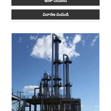
ఇంకా చదవండి
విచారణ పంపండి