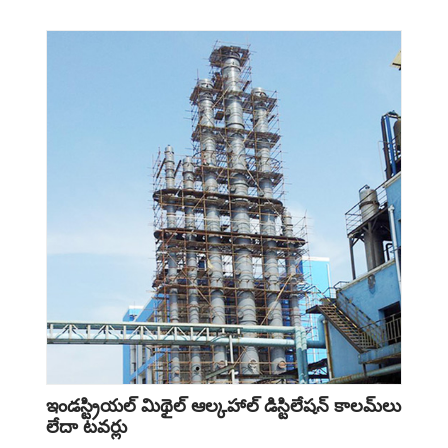
ఇండస్ట్రియల్ మిథైల్ ఆల్కహాల్ డిస్టిలేషన్ కాలమ్‌లు
లేదా టవర్లు