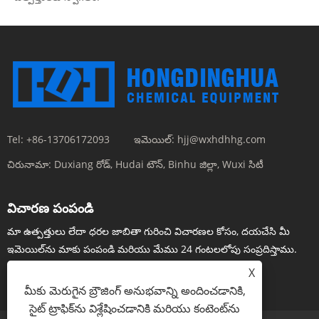
Tel:
+86-13706172093
ఇమెయిల్:
hjj@wxhdhhg.com
చిరునామా:
Duxiang రోడ్, Hudai టౌన్, Binhu జిల్లా, Wuxi సిటీ
విచారణ పంపండి
మా ఉత్పత్తులు లేదా ధరల జాబితా గురించి విచారణల కోసం, దయచేసి మీ
ఇమెయిల్‌ను మాకు పంపండి మరియు మేము 24 గంటలలోపు సంప్రదిస్తాము.
X
ఇప్పుడు విచారించండి
మీకు మెరుగైన బ్రౌజింగ్ అనుభవాన్ని అందించడానికి,
సైట్ ట్రాఫిక్‌ను విశ్లేషించడానికి మరియు కంటెంట్‌ను