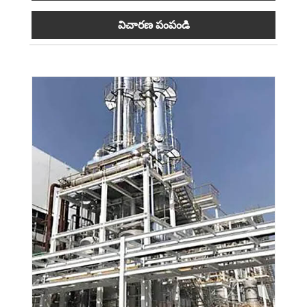
విచారణ పంపండి